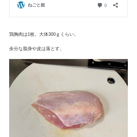
鶏胸肉は1枚。大体300ｇくらい。
余分な脂身や皮は落とす。