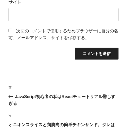
サイト
次回のコメントで使用するためブラウザーに自分の名
前、メールアドレス、サイトを保存する。
投
前
前
稿
の
JavaScript初心者の私はReactチュートリアル難しす
ナ
投
ぎる
ビ
稿
ゲ
次
次
の
ー
オニオンスライスと鶏胸肉の簡単チキンサンド。タレは