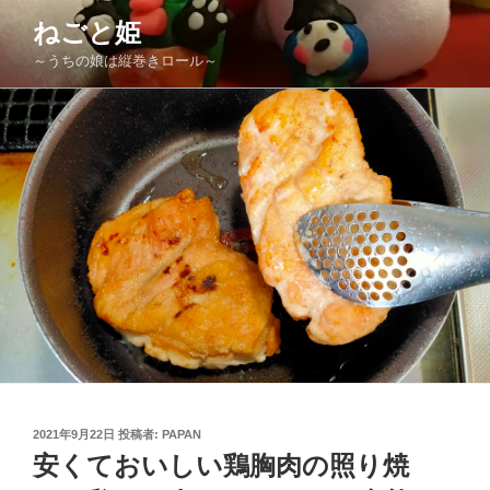
コ
ねごと姫
ン
～うちの娘は縦巻きロール～
テ
ン
ツ
へ
ス
キ
ッ
プ
投
2021年9月22日
投稿者:
PAPAN
稿
安くておいしい鶏胸肉の照り焼
日: