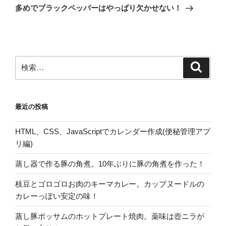
投
シ
多めでブラックペッパーはやっぱり欠かせない！
稿
ョ
ン
検
検
索
索:
最近の投稿
HTML、CSS、JavaScriptでカレンダー作成(便秘管理アプ
リ編)
蒸し器で作る豚の角煮。10年ぶりに豚の角煮を作った！
枝豆とゴロゴロお肉のキーマカレー。カップヌードルの
カレーっぽい安定の味！
蒸し豚ポッサムのホットプレート焼肉。薬味は壺ニラが