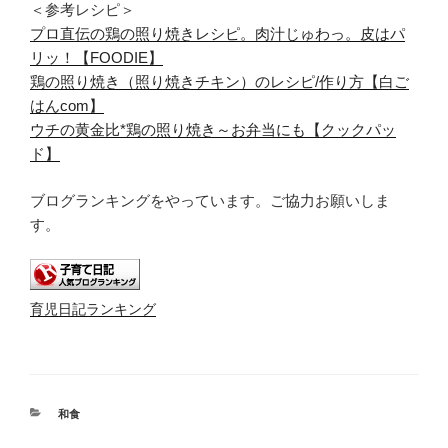
＜参考レシピ＞
プロ直伝の鶏の照り焼きレシピ。肉汁じゅわっ。皮はパ
リッ！【FOODIE】
鶏の照り焼き（照り焼きチキン）のレシピ/作り方【白ご
はんcom】
ウチの黄金比*鶏の照り焼き～お弁当にも【クックパッ
ド】
ブログランキングをやっています。ご協力お願いしま
す。
育児日記ランキング
カ
和食
テ