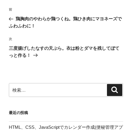
投
前
前
稿
の
鶏胸肉のやわらか鶏つくね。鶏ひき肉にマヨネーズで
ナ
投
ふわふわに！
ビ
稿
ゲ
次
次
の
ー
三度揚げしたなすの天ぷら。衣は粉とダマを残してぼて
投
シ
っと作る！
稿
ョ
ン
検
検
索
索:
最近の投稿
HTML、CSS、JavaScriptでカレンダー作成(便秘管理アプ