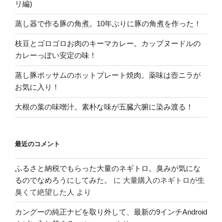
リ編)
蒸し器で作る豚の角煮。10年ぶりに豚の角煮を作った！
枝豆とゴロゴロお肉のキーマカレー。カップヌードルの
カレーっぽい安定の味！
蒸し豚ポッサムのホットプレート焼肉。薬味は壺ニラが
お気に入り！
大根の葉の味噌汁。素朴な味が五臓六腑に染み渡る！
最近のコメント
ふるさと納税でもらった大量のネギトロ。臭みが気にな
るのでなめろうにしてみた。
に
大量購入のネギトロが生
臭くて絶望した人
より
カングーの純正ナビを取り外して、最新の9インチAndroid