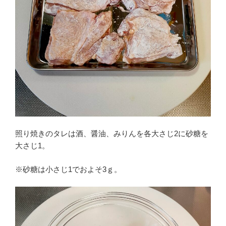
照り焼きのタレは酒、醤油、みりんを各大さじ2に砂糖を
大さじ1。
※砂糖は小さじ1でおよそ3ｇ。