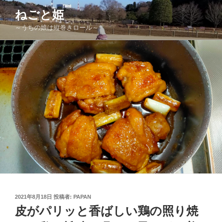
コ
ねごと姫
ン
～うちの娘は縦巻きロール～
テ
ン
ツ
へ
ス
キ
ッ
プ
投
2021年8月18日
投稿者:
PAPAN
稿
皮がパリッと香ばしい鶏の照り焼
日: