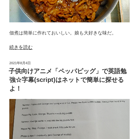
ひ
の
き
肉
に
佃煮は簡単に作れておいしい。娘も大好きな味だ。
マ
ヨ
“豚
続きを読む
ネ
小
ー
間
ズ
投
2021年8月4日
肉
稿
子供向けアニメ「ペッパピッグ」で英語勉
で
日:
の
ふ
強☆字幕(script)はネットで簡単に探せる
佃
わ
よ！
煮。
ふ
こ
わ
れ
に！”
と
の
味
噌
汁