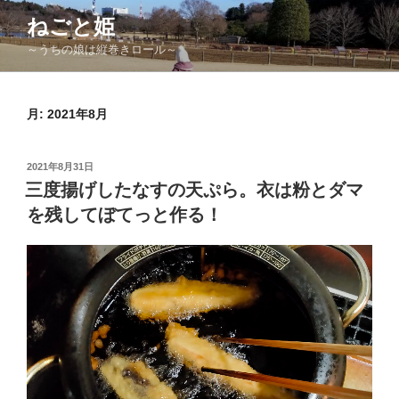
コ
ねごと姫
ン
～うちの娘は縦巻きロール～
テ
ン
ツ
月:
2021年8月
へ
ス
キ
投
2021年8月31日
ッ
稿
三度揚げしたなすの天ぷら。衣は粉とダマ
日:
プ
を残してぼてっと作る！