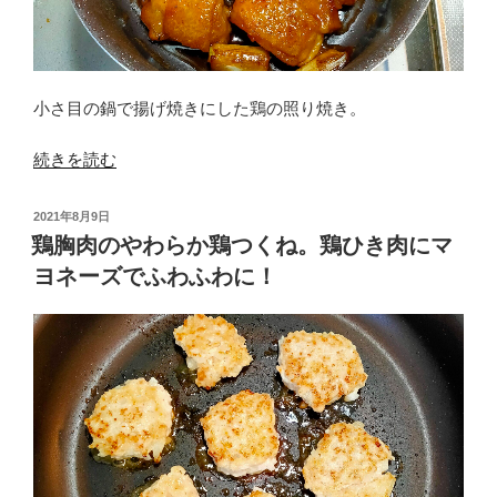
は
粉
と
ダ
小さ目の鍋で揚げ焼きにした鶏の照り焼き。
マ
を
“皮
続きを読む
残
が
し
パ
て
投
2021年8月9日
リ
稿
鶏胸肉のやわらか鶏つくね。鶏ひき肉にマ
ぼ
日:
ッ
て
ヨネーズでふわふわに！
と
っ
香
と
ば
作
し
る！”
い
の
鶏
の
照