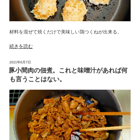
り
焼
き。
鶏
材料を混ぜて焼くだけで美味しい鶏つくねが出来る。
の
旨
“鶏
続きを読む
味
胸
を
肉
吸
投
2021年8月7日
の
稿
豚小間肉の佃煮。これと味噌汁があれば何
っ
日:
や
た
も言うことはない。
わ
長
ら
ね
か
ぎ
鶏
も
つ
美
く
味
ね。
し
鶏
い！”