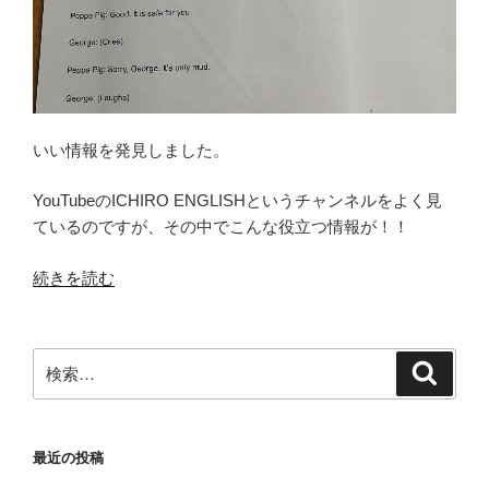
が
あ
れ
ば
何
も
いい情報を発見しました。
言
う
YouTubeのICHIRO ENGLISHというチャンネルをよく見
こ
ているのですが、その中でこんな役立つ情報が！！
と
“子
続きを読む
は
供
な
向
い。”
け
の
検
検
ア
索
索:
ニ
メ
最近の投稿
「ペ
ッ