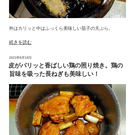
外はカリッと中はふっくら美味しい茄子の天ぷら。
“三
続きを読む
度
揚
投
2021年8月18日
げ
稿
皮がパリッと香ばしい鶏の照り焼き。鶏の
日:
し
旨味を吸った長ねぎも美味しい！
た
な
す
の
天
ぷ
ら。
衣