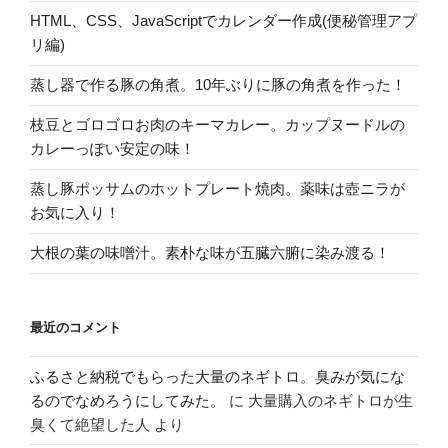
HTML、CSS、JavaScriptでカレンダー作成(便秘管理アプ
パ
リ編)
ピ
ッ
蒸し器で作る豚の角煮。10年ぶりに豚の角煮を作った！
グ」
で
枝豆とゴロゴロお肉のキーマカレー。カップヌードルの
英
カレーっぽい安定の味！
語
蒸し豚ポッサムのホットプレート焼肉。薬味は壺ニラが
勉
お気に入り！
強
☆
大根の葉の味噌汁。素朴な味が五臓六腑に染み渡る！
字
幕
(script)
最近のコメント
は
ネ
ふるさと納税でもらった大量のネギトロ。臭みが気にな
ッ
るのでなめろうにしてみた。
に
大量購入のネギトロが生
ト
臭くて絶望した人
より
で