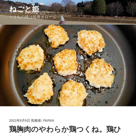
コ
ねごと姫
ン
～うちの娘は縦巻きロール～
テ
ン
ツ
へ
ス
キ
ッ
プ
投
2021年8月9日
投稿者:
PAPAN
稿
鶏胸肉のやわらか鶏つくね。鶏ひ
日: