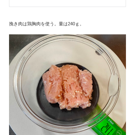
挽き肉は鶏胸肉を使う。量は240ｇ。