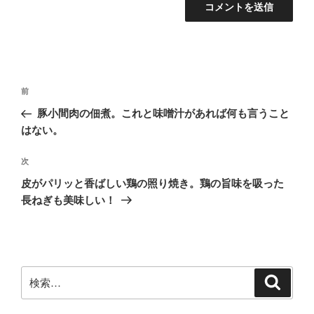
投
前
前
稿
の
豚小間肉の佃煮。これと味噌汁があれば何も言うこと
ナ
投
はない。
ビ
稿
ゲ
次
次
の
ー
皮がパリッと香ばしい鶏の照り焼き。鶏の旨味を吸った
投
シ
長ねぎも美味しい！
稿
ョ
ン
検
検
索
索: