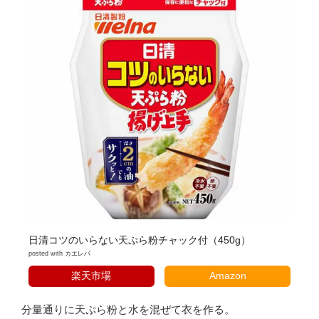
日清コツのいらない天ぷら粉チャック付（450g）
posted with
カエレバ
楽天市場
Amazon
分量通りに天ぷら粉と水を混ぜて衣を作る。