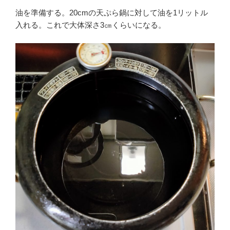
油を準備する。20cmの天ぷら鍋に対して油を1リットル
入れる。これで大体深さ3㎝くらいになる。