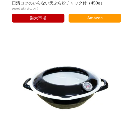
日清コツのいらない天ぷら粉チャック付（450g）
posted with
カエレバ
楽天市場
Amazon