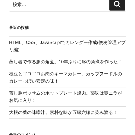
検
検
索
索:
最近の投稿
HTML、CSS、JavaScriptでカレンダー作成(便秘管理アプ
リ編)
蒸し器で作る豚の角煮。10年ぶりに豚の角煮を作った！
枝豆とゴロゴロお肉のキーマカレー。カップヌードルの
カレーっぽい安定の味！
蒸し豚ポッサムのホットプレート焼肉。薬味は壺ニラが
お気に入り！
大根の葉の味噌汁。素朴な味が五臓六腑に染み渡る！
最近のコメント