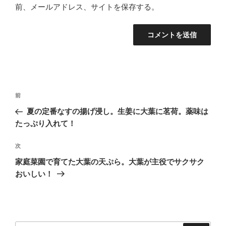
前、メールアドレス、サイトを保存する。
投
前
前
稿
の
夏の定番なすの揚げ浸し。生姜に大葉に茗荷。薬味は
ナ
投
たっぷり入れて！
ビ
稿
ゲ
次
次
の
ー
家庭菜園で育てた大葉の天ぷら。大葉が主役でサクサク
投
シ
おいしい！
稿
ョ
ン