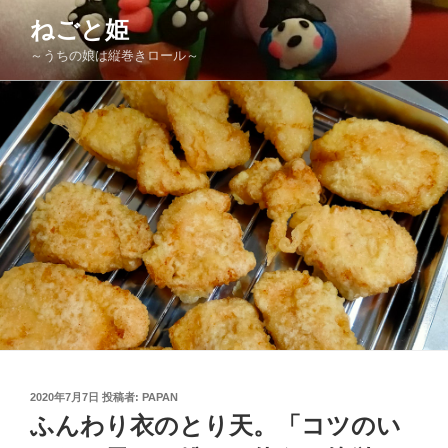
コ
ねごと姫
ン
～うちの娘は縦巻きロール～
テ
ン
ツ
へ
ス
キ
ッ
プ
投
2020年7月7日
投稿者:
PAPAN
稿
ふんわり衣のとり天。「コツのい
日: